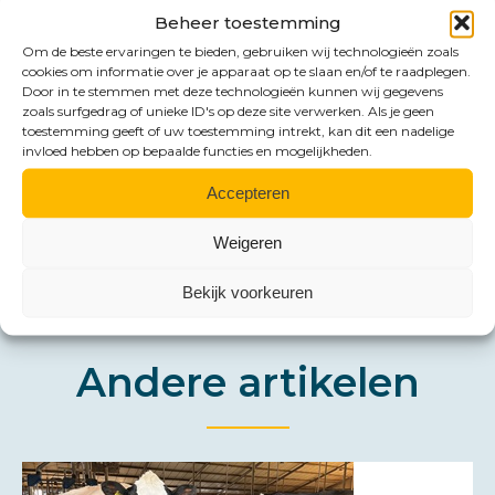
Beheer toestemming
Emmen:
Om de beste ervaringen te bieden, gebruiken wij technologieën zoals
emmen@hlb-nannen.nl
cookies om informatie over je apparaat op te slaan en/of te raadplegen.
Door in te stemmen met deze technologieën kunnen wij gegevens
Groningen:
zoals surfgedrag of unieke ID's op deze site verwerken. Als je geen
toestemming geeft of uw toestemming intrekt, kan dit een nadelige
groningen@hlb-nannen.nl
invloed hebben op bepaalde functies en mogelijkheden.
Accepteren
Weigeren
Bekijk voorkeuren
Andere artikelen