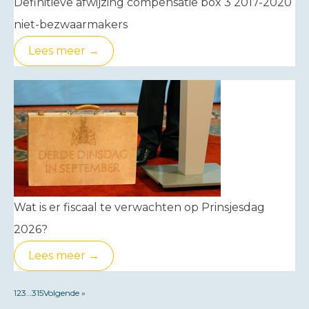
Definitieve afwijzing compensatie box 3 2017-2020
niet-bezwaarmakers
Lees meer →
Wat is er fiscaal te verwachten op Prinsjesdag
2026?
Lees meer →
1
2
3
…
315
Volgende »