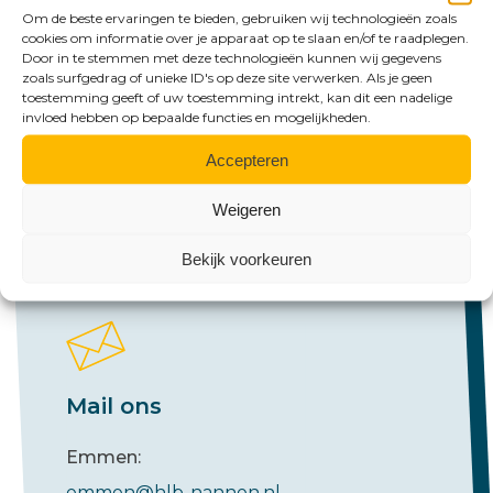
Om de beste ervaringen te bieden, gebruiken wij technologieën zoals
cookies om informatie over je apparaat op te slaan en/of te raadplegen.
Bel ons
Door in te stemmen met deze technologieën kunnen wij gegevens
zoals surfgedrag of unieke ID's op deze site verwerken. Als je geen
toestemming geeft of uw toestemming intrekt, kan dit een nadelige
Emmen:
invloed hebben op bepaalde functies en mogelijkheden.
+31 (0)591 61 23 77
Accepteren
Groningen:
Weigeren
+31 (0)50 526 65 33
Bekijk voorkeuren
Mail ons
Emmen:
emmen@hlb-nannen.nl