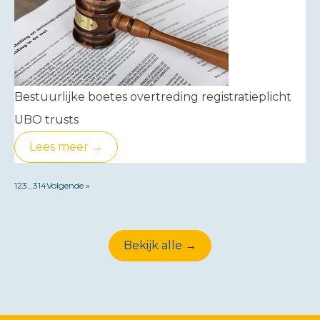
Bestuurlijke boetes overtreding registratieplicht
UBO trusts
Lees meer →
1
2
3
…
314
Volgende »
Bekijk alle →