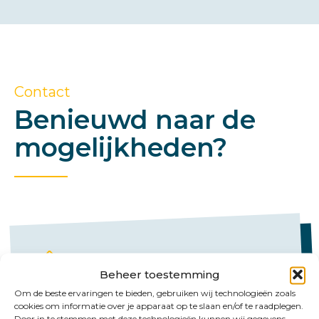
Contact
Benieuwd naar de
mogelijkheden?
Beheer toestemming
Om de beste ervaringen te bieden, gebruiken wij technologieën zoals
Bel ons
cookies om informatie over je apparaat op te slaan en/of te raadplegen.
Door in te stemmen met deze technologieën kunnen wij gegevens