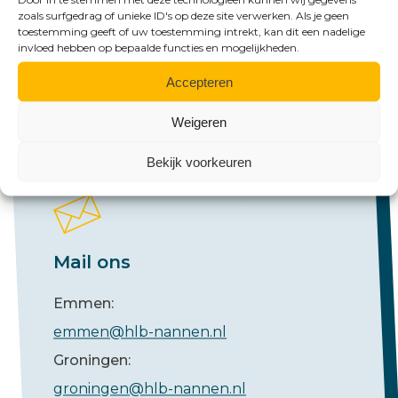
zoals surfgedrag of unieke ID's op deze site verwerken. Als je geen
Emmen:
toestemming geeft of uw toestemming intrekt, kan dit een nadelige
invloed hebben op bepaalde functies en mogelijkheden.
+31 (0)591 61 23 77
Groningen:
Accepteren
+31 (0)50 526 65 33
Weigeren
Bekijk voorkeuren
Mail ons
Emmen:
emmen@hlb-nannen.nl
Groningen:
groningen@hlb-nannen.nl