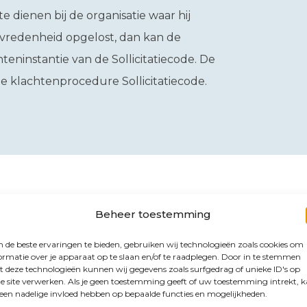
e dienen bij de organisatie waar hij
tevredenheid opgelost, dan kan de
teninstantie van de Sollicitatiecode. De
de klachtenprocedure Sollicitatiecode.
Beheer toestemming
mogelijkheden?
de beste ervaringen te bieden, gebruiken wij technologieën zoals cookies om
ormatie over je apparaat op te slaan en/of te raadplegen. Door in te stemmen
 deze technologieën kunnen wij gegevens zoals surfgedrag of unieke ID's op
e site verwerken. Als je geen toestemming geeft of uw toestemming intrekt, 
 een nadelige invloed hebben op bepaalde functies en mogelijkheden.