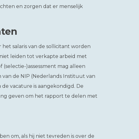
hten en zorgen dat er menselijk
nten
het salaris van de sollicitant worden
et leiden tot verkapte arbeid met
 (selectie-)assessment mag alleen
van de NIP (Nederlands Instituut van
in de vacature is aangekondigd. De
ming geven om het rapport te delen met
en om, als hij niet tevreden is over de