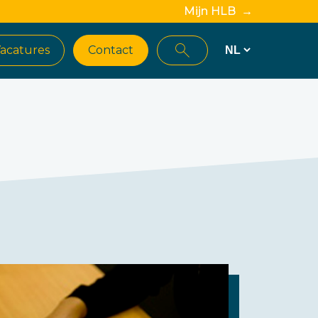
Mijn HLB →
acatures
Contact