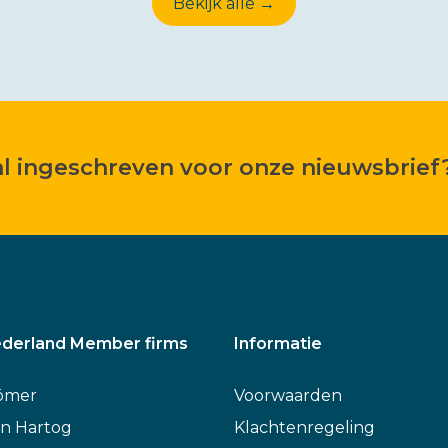
Bekijk alle →
 al ingeschreven voor onze nieuwsbrief
derland Member firms
Informatie
ömer
Voorwaarden
n Hartog
Klachtenregeling