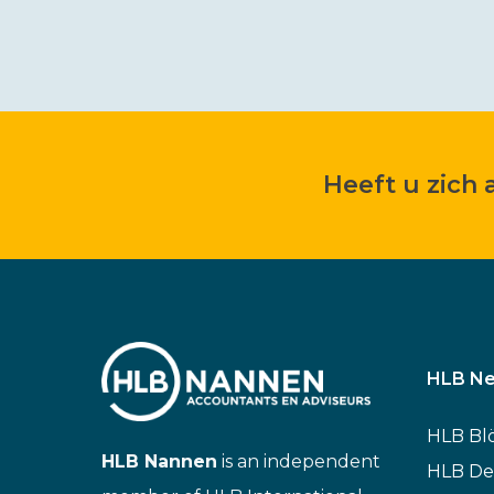
Heeft u zich
HLB Ne
HLB Bl
HLB Nannen
is an independent
HLB De