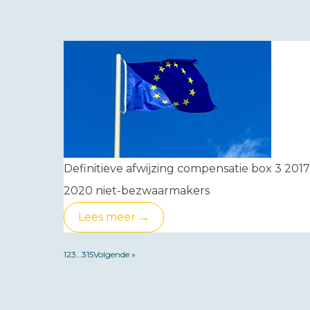
Definitieve afwijzing compensatie box 3 2017
2020 niet-bezwaarmakers
Lees meer →
1
2
3
…
315
Volgende »