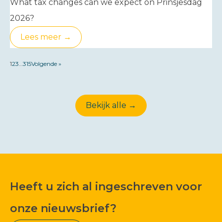
What tax changes can we expect on Prinsjesdag
2026?
Lees meer →
1
2
3
…
315
Volgende »
Bekijk alle →
Heeft u zich al ingeschreven voor
onze nieuwsbrief?