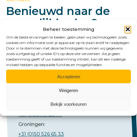
Benieuwd naar de
mogelijkheden?
Beheer toestemming
Om de beste ervaringen te bieden, gebruiken wij technologieën zoals
cookies om informatie over je apparaat op te slaan en/of te raadplegen.
Door in te stemmen met deze technologieën kunnen wij gegevens
zoals surfgedrag of unieke ID's op deze site verwerken. Als je geen
toestemming geeft of uw toestemming intrekt, kan dit een nadelige
invloed hebben op bepaalde functies en mogelijkheden.
Accepteren
Bel ons
Weigeren
Bekijk voorkeuren
Emmen:
+31 (0)591 61 23 77
Groningen:
+31 (0)50 526 65 33