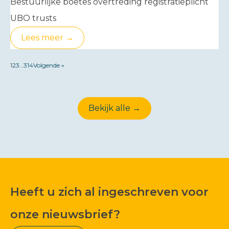
Bestuurlijke boetes overtreding registratieplicht
UBO trusts
Lees meer →
1
2
3
…
314
Volgende »
Bekijk alle →
Heeft u zich al ingeschreven voor
onze nieuwsbrief?