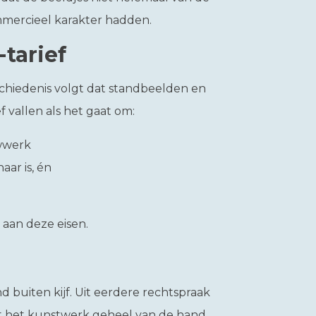
mercieel karakter hadden.
tarief
schiedenis volgt dat standbeelden en
vallen als het gaat om:
uwwerk
aar is, én
aan deze eisen.
d buiten kijf. Uit eerdere rechtspraak
at het kunstwerk geheel van de hand