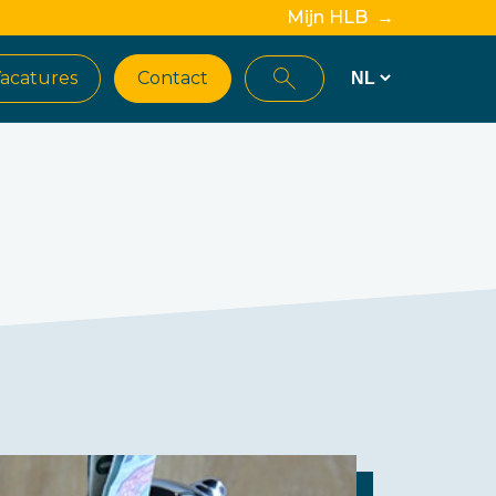
Mijn HLB →
acatures
Contact