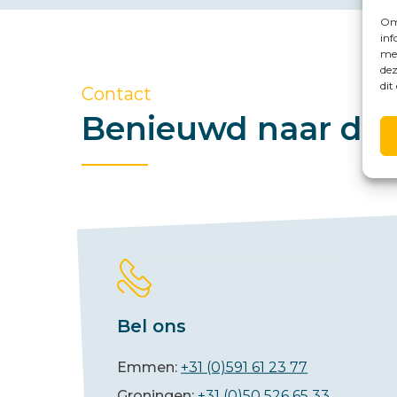
Om 
inf
met
dez
dit
Contact
Benieuwd naar de 
Bel ons
Emmen:
+31 (0)591 61 23 77
Groningen:
+31 (0)50 526 65 33