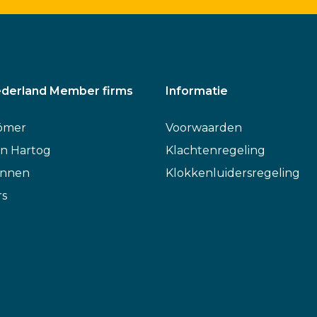
derland Member firms
Informatie
ömer
Voorwaarden
n Hartog
Klachtenregeling
annen
Klokkenluidersregeling
rs