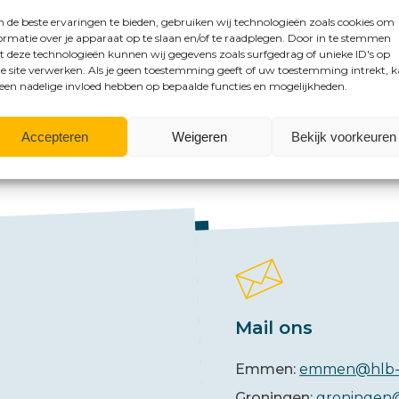
de beste ervaringen te bieden, gebruiken wij technologieën zoals cookies om
ormatie over je apparaat op te slaan en/of te raadplegen. Door in te stemmen
 deze technologieën kunnen wij gegevens zoals surfgedrag of unieke ID's op
e site verwerken. Als je geen toestemming geeft of uw toestemming intrekt, 
 een nadelige invloed hebben op bepaalde functies en mogelijkheden.
mogelijkheden?
Accepteren
Weigeren
Bekijk voorkeuren
Mail ons
Emmen:
emmen@hlb-
Groningen:
groningen