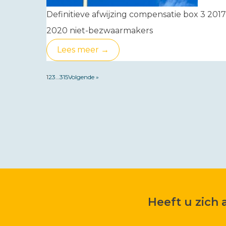
Definitieve afwijzing compensatie box 3 2017
2020 niet-bezwaarmakers
Lees meer →
1
2
3
…
315
Volgende »
Heeft u zich