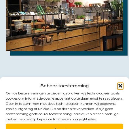
Beheer toestemming
Om de beste ervaringen te bieden, gebruiken wij technologieën zoals
cookies om informatie over je apparaat op te slaan en/of te raadplegen.
Door in te stemmen met deze technologieën kunnen wij gegevens
Contact
zoals surfgedrag of unieke ID's op deze site verwerken. Als je geen
Benieuwd naar de
toestemming geeft of uw toestemming intrekt, kan dit een nadelige
invloed hebben op bepaalde functies en mogelijkheden.
mogelijkheden?