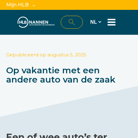
Mijn HLB →
Gepubliceerd op
augustus 5, 2025
Op vakantie met een
andere auto van de zaak
Een of wee auto’s ter