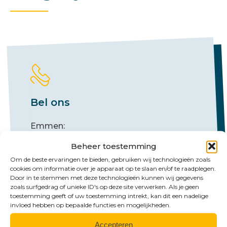
Bel ons
Emmen:
+31 (0)591 61 23 77
Beheer toestemming
Groningen:
Om de beste ervaringen te bieden, gebruiken wij technologieën zoals
cookies om informatie over je apparaat op te slaan en/of te raadplegen.
+31 (0)50 526 65 33
Door in te stemmen met deze technologieën kunnen wij gegevens
zoals surfgedrag of unieke ID's op deze site verwerken. Als je geen
toestemming geeft of uw toestemming intrekt, kan dit een nadelige
invloed hebben op bepaalde functies en mogelijkheden.
Accepteren