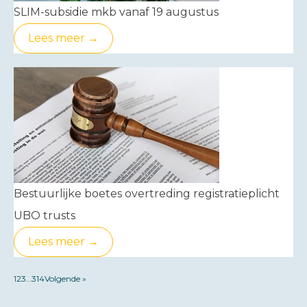
SLIM-subsidie mkb vanaf 19 augustus
Lees meer →
Bestuurlijke boetes overtreding registratieplicht
UBO trusts
Lees meer →
1
2
3
…
314
Volgende »