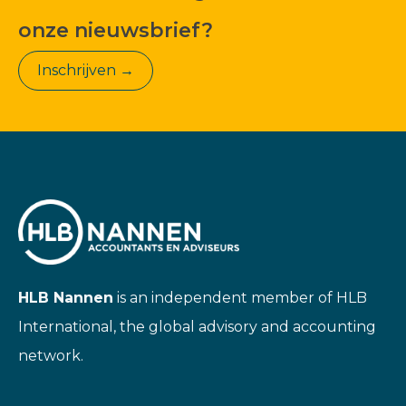
onze nieuwsbrief?
Inschrijven →
HLB Nannen
is an independent member of HLB
International, the global advisory and accounting
network.