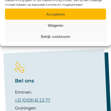
toestemming geeft of uw toestemming intrekt, kan dit een nadelige
invloed hebben op bepaalde functies en mogelijkheden.
Contact
Benieuwd naar de
Accepteren
mogelijkheden?
Weigeren
Bekijk voorkeuren
Bel ons
Emmen:
+31 (0)591 61 23 77
Groningen: