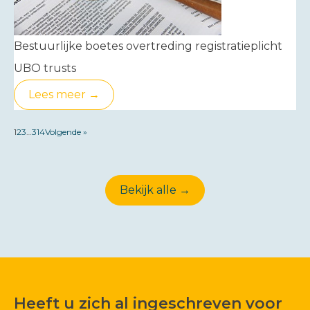
Bestuurlijke boetes overtreding registratieplicht
UBO trusts
Lees meer →
1
2
3
…
314
Volgende »
Bekijk alle →
Heeft u zich al ingeschreven voor