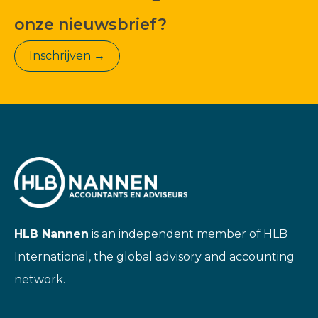
onze nieuwsbrief?
Inschrijven →
HLB Nannen
is an independent member of HLB
International, the global advisory and accounting
network.