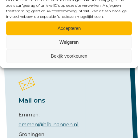
Bel ons
zoals surfgedrag of unieke ID's op deze site verwerken. Als je geen
toestemming geeft of uw toestemming intrekt, kan dit een nadelige
invloed hebben op bepaalde functies en mogelijkheden.
Emmen:
+31 (0)591 61 23 77
Accepteren
Groningen:
Weigeren
+31 (0)50 526 65 33
Bekijk voorkeuren
Mail ons
Emmen:
emmen@hlb-nannen.nl
Groningen: