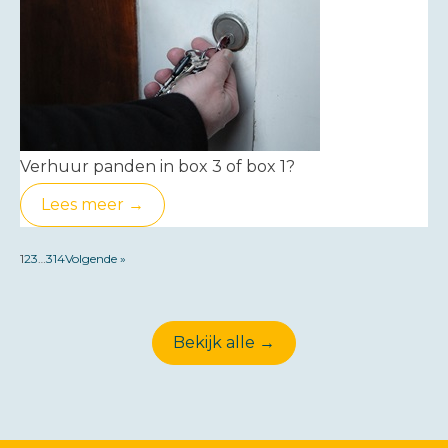
Verhuur panden in box 3 of box 1?
Lees meer →
1
2
3
…
314
Volgende »
Bekijk alle →