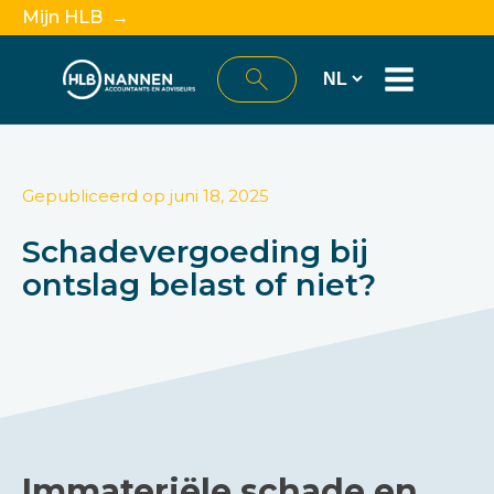
Mijn HLB →
Gepubliceerd op
juni 18, 2025
Schadevergoeding bij
ontslag belast of niet?
Immateriële schade en