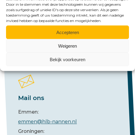
Bel ons
Door in te stemmen met deze technologieën kunnen wij gegevens
zoals surfgedrag of unieke ID's op deze site verwerken. Als je geen
toestemming geeft of uw toestemming intrekt, kan dit een nadelige
Emmen:
invloed hebben op bepaalde functies en mogelijkheden.
+31 (0)591 61 23 77
Accepteren
Groningen:
+31 (0)50 526 65 33
Weigeren
Bekijk voorkeuren
Mail ons
Emmen:
emmen@hlb-nannen.nl
Groningen: