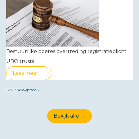
Bestuurlijke boetes overtreding registratieplicht
UBO trusts
Lees meer →
1
2
3
…
314
Volgende »
Bekijk alle →