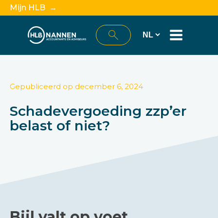
Mijn HLB →
Gepubliceerd op
december 6, 2024
Schadevergoeding zzp’er
belast of niet?
Bijl valt op voet