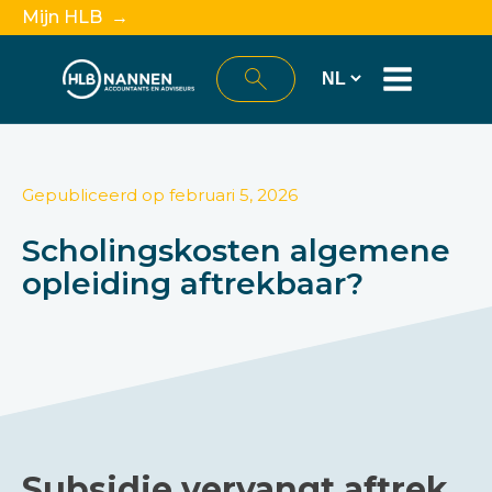
Mijn HLB →
Gepubliceerd op
februari 5, 2026
Scholingskosten algemene
opleiding aftrekbaar?
Subsidie vervangt aftrek