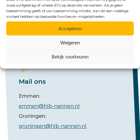
zoals surfgedrag of unieke ID's op deze site verwerken. Als je geen
+31 (0)591 61 23 77
toestemming geeft of uw toestemming intrekt, kan dit een nadelige
invloed hebben op bepaalde functies en mogelijkheden.
Groningen:
+31 (0)50 526 65 33
Accepteren
Weigeren
Bekijk voorkeuren
Mail ons
Emmen:
emmen@hlb-nannen.nl
Groningen:
groningen@hlb-nannen.nl