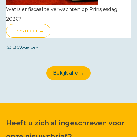
Wat is er fiscaal te verwachten op Prinsjesdag
2026?
Lees meer →
1
2
3
…
315
Volgende »
Bekijk alle →
Heeft u zich al ingeschreven voor
onze nieuwsbrief?