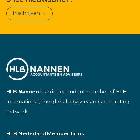
Inschrijven →
HLB Nannen
is an independent member of HLB
International, the global advisory and accounting
network.
HLB Nederland Member firms