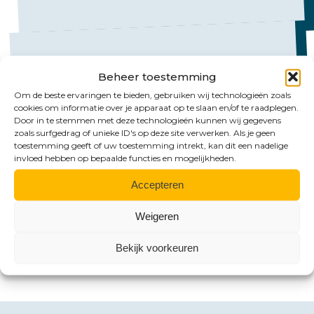
Beheer toestemming
Om de beste ervaringen te bieden, gebruiken wij technologieën zoals
cookies om informatie over je apparaat op te slaan en/of te raadplegen.
Mail ons
Door in te stemmen met deze technologieën kunnen wij gegevens
zoals surfgedrag of unieke ID's op deze site verwerken. Als je geen
Emmen:
toestemming geeft of uw toestemming intrekt, kan dit een nadelige
invloed hebben op bepaalde functies en mogelijkheden.
emmen@hlb-nannen.nl
Accepteren
Groningen:
groningen@hlb-nannen.nl
Weigeren
Bekijk voorkeuren