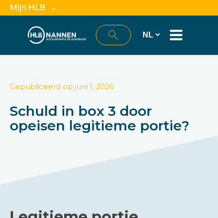
Mijn HLB →
Gepubliceerd op
juni 1, 2026
Schuld in box 3 door
opeisen legitieme portie?
Legitieme portie