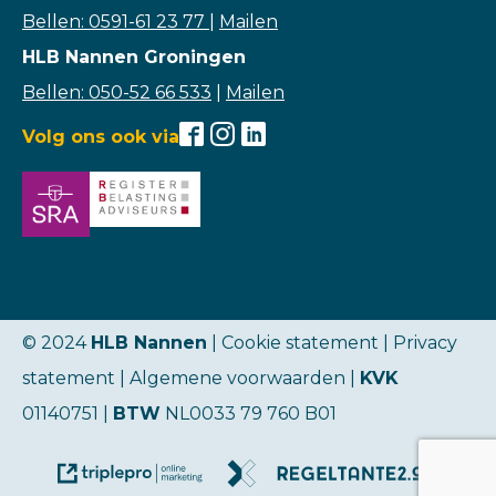
Bellen: 0591-61 23 77
|
Mailen
HLB Nannen Groningen
Bellen: 050-52 66 533
|
Mailen
Volg ons ook via
© 2024
HLB Nannen
| Cookie statement |
Privacy
statement
|
Algemene voorwaarden
|
KVK
01140751 |
BTW
NL0033 79 760 B01