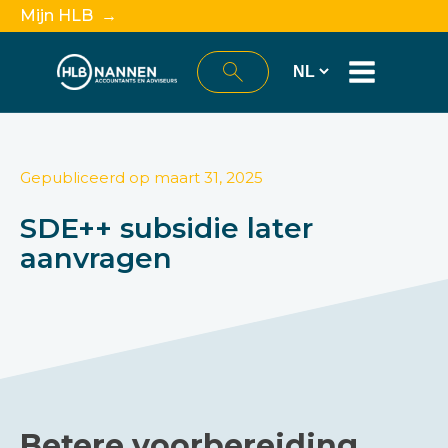
Mijn HLB →
Gepubliceerd op
maart 31, 2025
SDE++ subsidie later
aanvragen
Betere voorbereiding