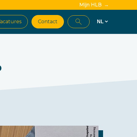
Mijn HLB →
acatures
Contact
b