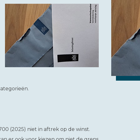
 categorieën.
0 (2025) niet in aftrek op de winst.
an er ook voor kiezen om niet de grens