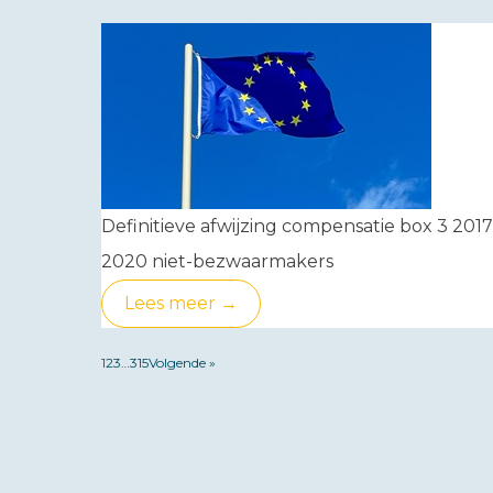
Definitieve afwijzing compensatie box 3 2017
2020 niet-bezwaarmakers
Lees meer →
1
2
3
…
315
Volgende »