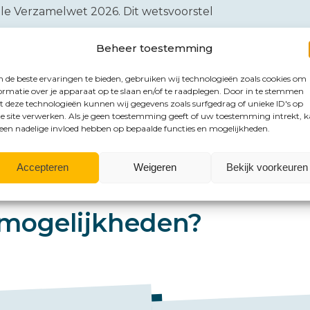
ale Verzamelwet 2026. Dit wetsvoorstel
amer aangenomen, maar de Eerste
Beheer toestemming
s nog niet definitief.
de beste ervaringen te bieden, gebruiken wij technologieën zoals cookies om
ormatie over je apparaat op te slaan en/of te raadplegen. Door in te stemmen
 deze technologieën kunnen wij gegevens zoals surfgedrag of unieke ID's op
e site verwerken. Als je geen toestemming geeft of uw toestemming intrekt, 
 een nadelige invloed hebben op bepaalde functies en mogelijkheden.
Accepteren
Weigeren
Bekijk voorkeuren
mogelijkheden?