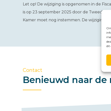
Let op!
De wijziging is opgenomen in de Fisc
is op 23 september 2025 door de Tweede K
Kamer moet nog instemmen. De wijziging is du
Om 
inf
met
dez
dit
Contact
Benieuwd naar de 