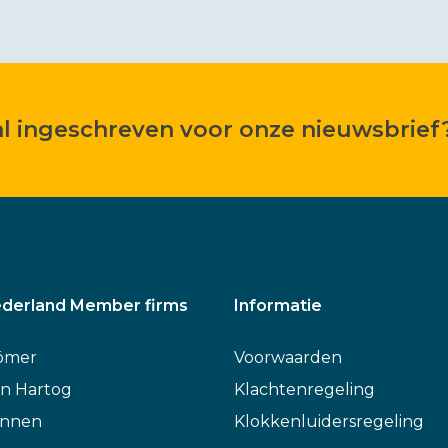
 al ingeschreven voor onze nieuwsbrief
derland Member firms
Informatie
ömer
Voorwaarden
n Hartog
Klachtenregeling
annen
Klokkenluidersregeling