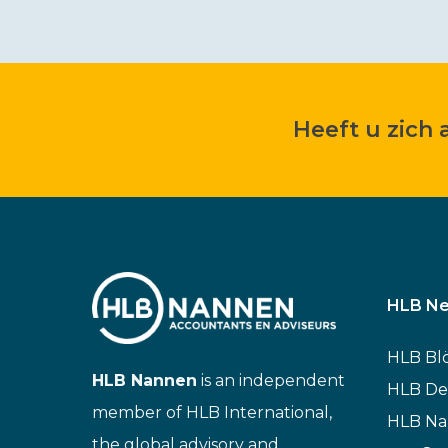
Heeft u zich
HLB Ne
HLB Bl
HLB Nannen
is an independent
HLB De
member of HLB International,
HLB N
the global advisory and