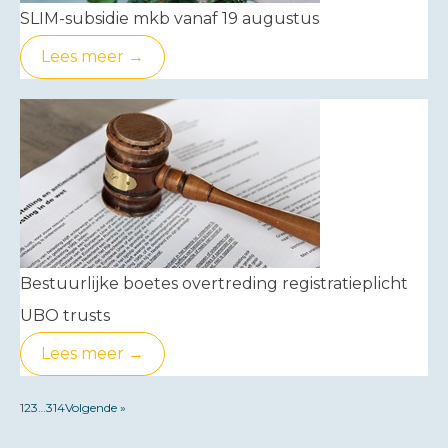
SLIM-subsidie mkb vanaf 19 augustus
Lees meer →
Bestuurlijke boetes overtreding registratieplicht
UBO trusts
Lees meer →
1
2
3
…
314
Volgende »