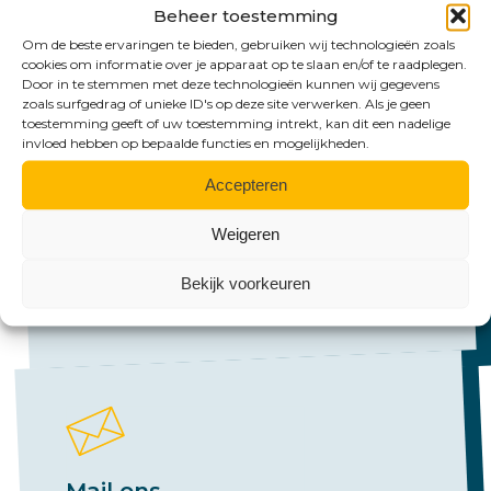
Beheer toestemming
Om de beste ervaringen te bieden, gebruiken wij technologieën zoals
cookies om informatie over je apparaat op te slaan en/of te raadplegen.
Door in te stemmen met deze technologieën kunnen wij gegevens
zoals surfgedrag of unieke ID's op deze site verwerken. Als je geen
toestemming geeft of uw toestemming intrekt, kan dit een nadelige
Bel ons
invloed hebben op bepaalde functies en mogelijkheden.
Accepteren
Emmen:
+31 (0)591 61 23 77
Weigeren
Groningen:
Bekijk voorkeuren
+31 (0)50 526 65 33