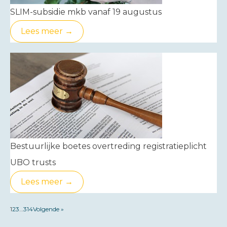
SLIM-subsidie mkb vanaf 19 augustus
Lees meer →
Bestuurlijke boetes overtreding registratieplicht
UBO trusts
Lees meer →
1
2
3
…
314
Volgende »