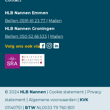
Contact
HLB Nannen Emmen
Bellen: 0591-61 23 77
|
Mailen
HLB Nannen Groningen
Bellen: 050-52 66 533
|
Mailen
Volg ons ook via
© 2024
HLB Nannen
| Cookie statement |
Privacy
statement
|
Algemene voorwaarden
|
KVK
01140751 |
BTW
NL0033 79 760 B01