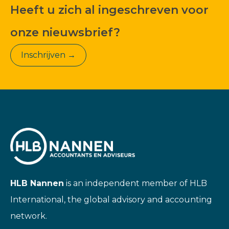
Heeft u zich al ingeschreven voor
onze nieuwsbrief?
Inschrijven →
HLB Nannen
is an independent member of HLB
International, the global advisory and accounting
network.