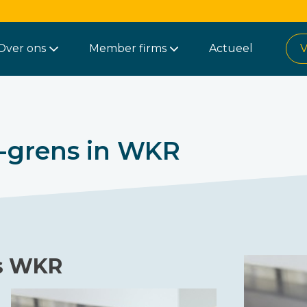
Over ons
Member firms
Actueel
V
0-grens in WKR
ts WKR