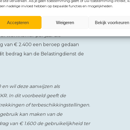
e site verwerken. Als je geen toestemming geeft of uw toestemming intrekt, 
 een nadelige invloed hebben op bepaalde functies en mogelijkheden.
hrijding van €
Accepteren
Weigeren
Bekijk voorkeuren
er werknemer per jaar als
rag van € 2.400 een beroep gedaan
it bedrag kan de Belastingdienst de
en wil deze aanwijzen als
KR. In dit voorbeeld geeft de
ekkingen of terbeschikkingstellingen.
0 gebruik kan maken van de
ag van € 1.600 de gebruikelijkheid ter