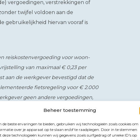
lde) vergoedingen, verstrekkingen of
zonder twijfel voldoen aan de
e gebruikelijkheid hiervan vooraf is
n reiskostenvergoeding voor woon-
rijstelling van maximaal € 0,23 per
nst aan de werkgever bevestigd dat de
lementeerde fietsregeling voor € 2.000
de werkgever geen andere vergoedingen,
. In december wil de werkgever een
Beheer toestemming
ls eindheffingsloon. De werkgever
de beste ervaringen te bieden, gebruiken wij technologieën zoals cookies om
niet omdat de reiskostenvergoeding en
ormatie over je apparaat op te slaan en/of te raadplegen. Door in te stemmen
 deze technologieën kunnen wij gegevens zoals surfgedrag of unieke ID's op