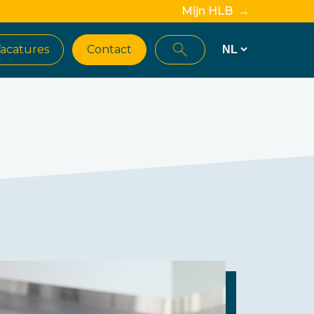
Mijn HLB →
acatures
Contact