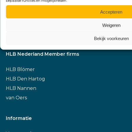
bepaalde functies en mogelijkheden.
Accepteren
HLB Nannen
is an independent member of HLB
International, the global advisory and accounting
Weigeren
network.
Bekijk voorkeuren
HLB Nederland Member firms
HLB Blömer
HLB Den Hartog
HLB Nannen
van Oers
Informatie