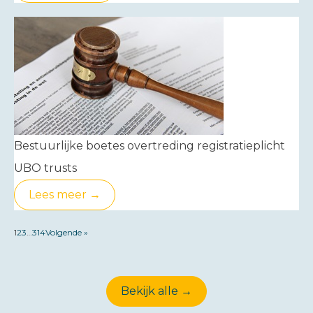
Bestuurlijke boetes overtreding registratieplicht
UBO trusts
Lees meer →
1
2
3
…
314
Volgende »
Bekijk alle →