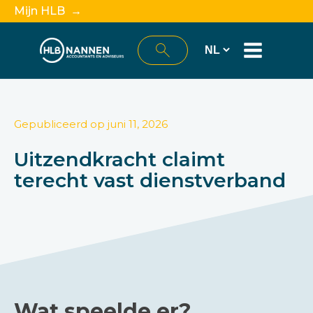
Mijn HLB →
Gepubliceerd op
juni 11, 2026
Uitzendkracht claimt
terecht vast dienstverband
Wat speelde er?