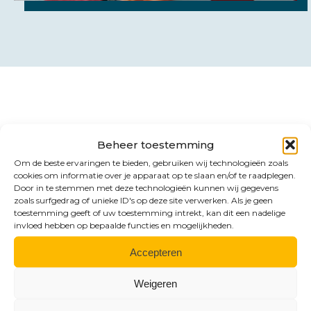
Contact
Beheer toestemming
Benieuwd naar de
Om de beste ervaringen te bieden, gebruiken wij technologieën zoals
cookies om informatie over je apparaat op te slaan en/of te raadplegen.
mogelijkheden?
Door in te stemmen met deze technologieën kunnen wij gegevens
zoals surfgedrag of unieke ID's op deze site verwerken. Als je geen
toestemming geeft of uw toestemming intrekt, kan dit een nadelige
invloed hebben op bepaalde functies en mogelijkheden.
Accepteren
Weigeren