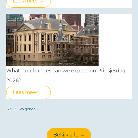
Lees meer →
What tax changes can we expect on Prinsjesdag
2026?
Lees meer →
1
2
3
…
315
Volgende »
Bekijk alle →