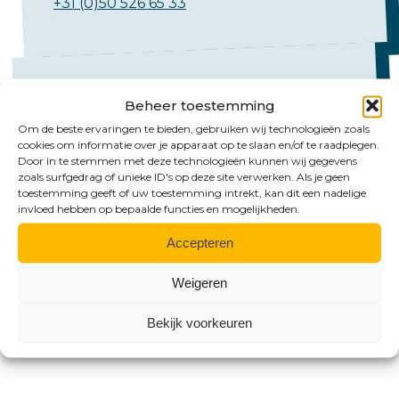
+31 (0)50 526 65 33
Beheer toestemming
Om de beste ervaringen te bieden, gebruiken wij technologieën zoals
cookies om informatie over je apparaat op te slaan en/of te raadplegen.
Mail ons
Door in te stemmen met deze technologieën kunnen wij gegevens
zoals surfgedrag of unieke ID's op deze site verwerken. Als je geen
toestemming geeft of uw toestemming intrekt, kan dit een nadelige
Emmen:
invloed hebben op bepaalde functies en mogelijkheden.
emmen@hlb-nannen.nl
Accepteren
Groningen:
Weigeren
groningen@hlb-nannen.nl
Bekijk voorkeuren