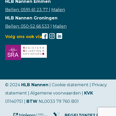
HLB Nannen Emmen
Bellen: 0591-61 23 77
|
Mailen
HLB Nannen Groningen
Bellen: 050-52 66 533
|
Mailen
Volg ons ook via
© 2024
HLB Nannen
| Cookie statement |
Privacy
statement
|
Algemene voorwaarden
|
KVK
01140751 |
BTW
NL0033 79 760 B01