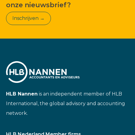
onze nieuwsbrief?
Inschrijven →
HLB Nannen
is an independent member of HLB
International, the global advisory and accounting
network.
HLB Nederland Member firms