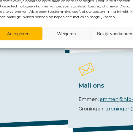
ormatie over je apparaat op te slaan en/of te raadplegen. Door in te stemmen
 deze technologieën kunnen wij gegevens zoals surfgedrag of unieke ID's op
e site verwerken. Als je geen toestemming geeft of uw toestemming intrekt, 
mogelijkheden?
 een nadelige invloed hebben op bepaalde functies en mogelijkheden.
Accepteren
Weigeren
Bekijk voorkeuren
Mail ons
Emmen:
emmen@hlb-
Groningen:
groningen