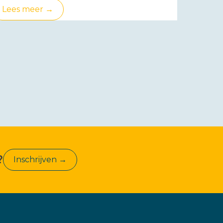
Lees meer →
?
Inschrijven →