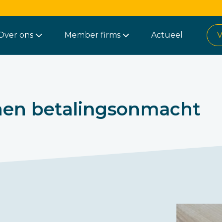
Over ons
Member firms
Actueel
V
jnen betalingsonmacht