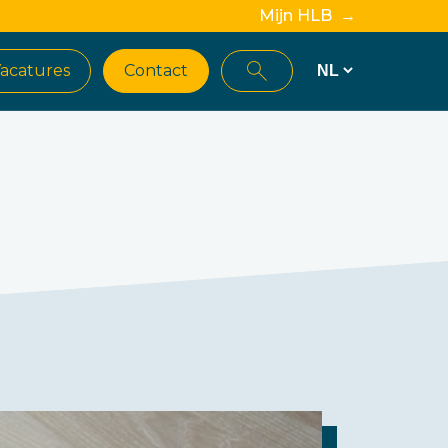
Mijn HLB →
acatures
Contact