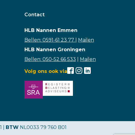
Contact
HLB Nannen Emmen
Bellen: 0591-61 23 77
|
Mailen
HLB Nannen Groningen
Bellen: 050-52 66 533
|
Mailen
Volg ons ook via
1 |
BTW
NL0033 79 760 B01