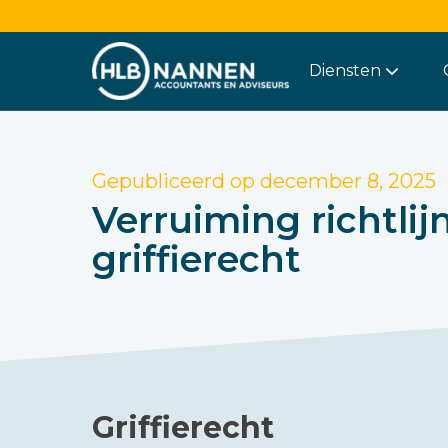
Diensten
Gepubliceerd op
december 8, 2025
Verruiming richtli
griffierecht
Griffierecht