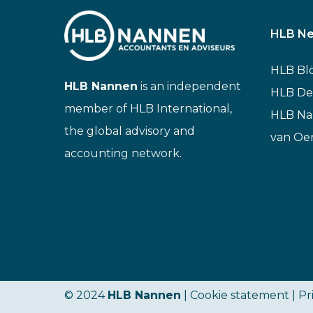
HLB Ne
HLB Bl
HLB Nannen
is an independent
HLB De
member of HLB International,
HLB N
the global advisory and
van Oe
accounting network.
© 2024
HLB Nannen
| Cookie statement |
Pr