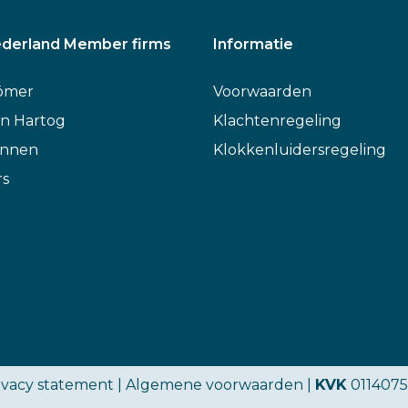
derland Member firms
Informatie
ömer
Voorwaarden
n Hartog
Klachtenregeling
annen
Klokkenluidersregeling
rs
ivacy statement
|
Algemene voorwaarden
|
KVK
0114075