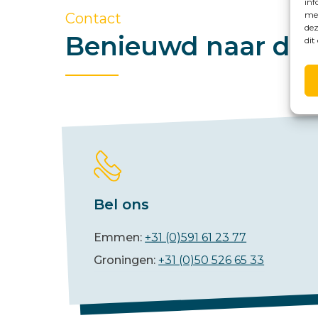
inf
met
Contact
dez
Benieuwd naar de 
dit
Bel ons
Emmen:
+31 (0)591 61 23 77
Groningen:
+31 (0)50 526 65 33