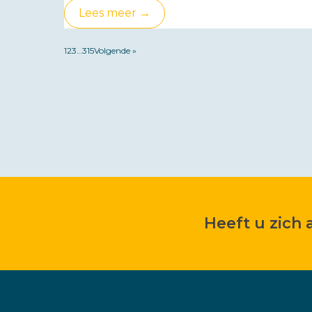
Lees meer →
1
2
3
…
315
Volgende »
Heeft u zich