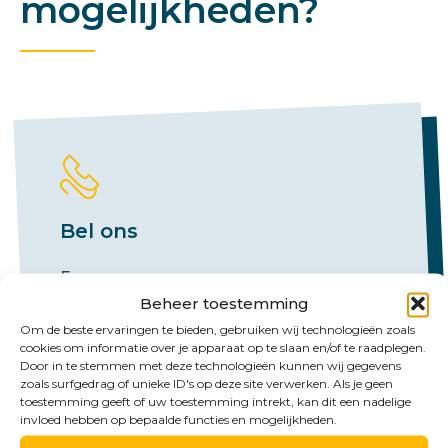
mogelijkheden?
Bel ons
Emmen:
Beheer toestemming
+31 (0)591 61 23 77
Om de beste ervaringen te bieden, gebruiken wij technologieën zoals
Groningen:
cookies om informatie over je apparaat op te slaan en/of te raadplegen.
Door in te stemmen met deze technologieën kunnen wij gegevens
+31 (0)50 526 65 33
zoals surfgedrag of unieke ID's op deze site verwerken. Als je geen
toestemming geeft of uw toestemming intrekt, kan dit een nadelige
invloed hebben op bepaalde functies en mogelijkheden.