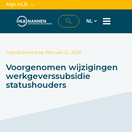
Mijn HLB →
Gepubliceerd op
februari 12, 2026
Voorgenomen wijzigingen
werkgeverssubsidie
statushouders