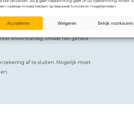
e site verwerken. Als je geen toestemming geeft of uw toestemming intrekt, 
 een nadelige invloed hebben op bepaalde functies en mogelijkheden.
eregistreerd gaat de mrb lopen. De
kening mrb. Dit kan betekenen dat de
Accepteren
Weigeren
Bekijk voorkeuren
t 2025 mrb gaat betalen. Wachten met
chter onverstandig, omdat het gehele
zekering af te sluiten. Mogelijk moet
en.