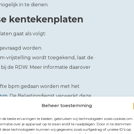
gelijk in te dienen.
e kentekenplaten
ten gaat als volgt:
ngevraagd worden.
m-vrijstelling wordt toegekend, laat de
 bij de RDW. Meer informatie daarover
gifte bpm gedaan worden met het
bpm
. De Belastingdienst verwerkt deze
Beheer toestemming
uig registreert en een kentekenbewijs
de beste ervaringen te bieden, gebruiken wij technologieën zoals cookies om
ormatie over je apparaat op te slaan en/of te raadplegen. Door in te stemmen
platen gemaakt laten worden en
 deze technologieën kunnen wij gegevens zoals surfgedrag of unieke ID's op