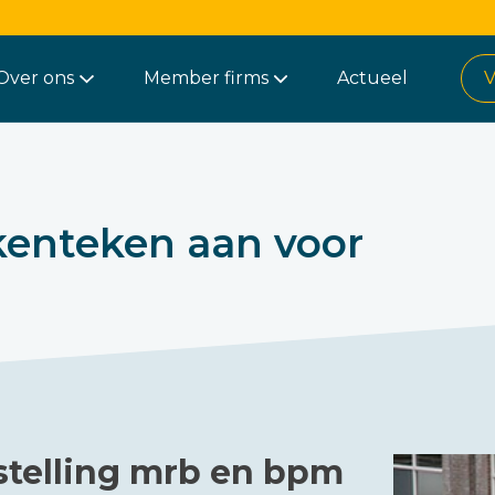
Over ons
Member firms
Actueel
V
kenteken aan voor
ijstelling mrb en bpm