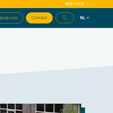
Mijn HLB →
acatures
Contact