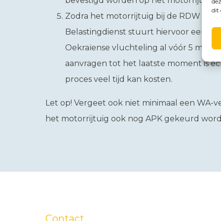
bevestigd worden op het motorrijtuig.
dez
dit
Zodra het motorrijtuig bij de RDW is g
Belastingdienst stuurt hiervoor een re
Oekraïense vluchteling al vóór 5 maar
aanvragen tot het laatste moment is e
proces veel tijd kan kosten.
Let op!
Vergeet ook niet minimaal een WA-ver
het motorrijtuig ook nog APK gekeurd word
Contact