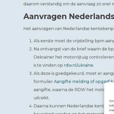
daarom verstandig om de aanvraag zo snel mo
Aanvragen Nederlands
Het aanvragen van Nederlandse kentekenpla
Als eerste moet de vrijstelling bpm aa
Na ontvangst van de brief waarin de bp
Oekraïner het motorrijtuig controleren
is te vinden op
rdw.nl/ukraine
.
Als deze is goedgekeurd, moet er aan
formulier
Aangifte melding of opgaaf 
aangifte, waarna de RDW het motorrijt
uitreikt.
Om 
inf
Daarna kunnen Nederlandse kenteken
met