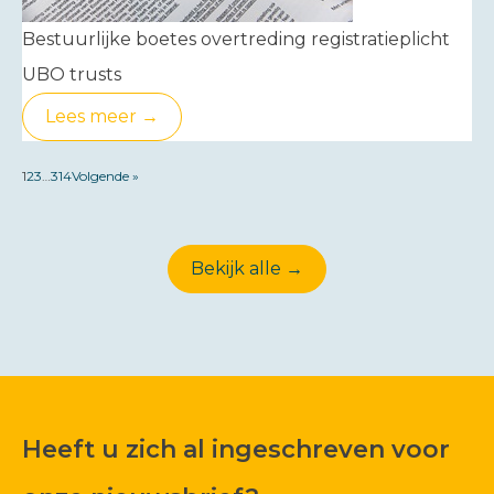
Bestuurlijke boetes overtreding registratieplicht
UBO trusts
Lees meer →
1
2
3
…
314
Volgende »
Bekijk alle →
Heeft u zich al ingeschreven voor