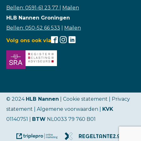
Bellen: 0591-61 23 77
|
Mailen
HLB Nannen Groningen
Bellen: 050-52 66 533
|
Mailen
Volg ons ook via
© 2024
HLB Nannen
| Cookie statement |
Privacy
statement
|
Algemene voorwaarden
|
KVK
01140751 |
BTW
NL0033 79 760 B01