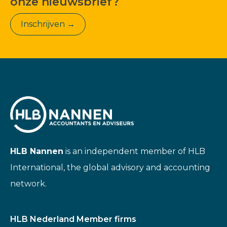
onze nieuwsbrief?
Inschrijven →
HLB Nannen
is an independent member of HLB
International, the global advisory and accounting
network.
HLB Nederland Member firms