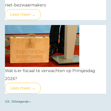
niet-bezwaarmakers
Lees meer →
Wat is er fiscaal te verwachten op Prinsjesdag
2026?
Lees meer →
1
2
3
…
315
Volgende »