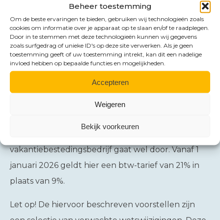
21% op cultuur, sport en media aangenomen.
Beheer toestemming
Deze btw-verhoging zou ingaan per 1 januari 2026.
Om de beste ervaringen te bieden, gebruiken wij technologieën zoals
cookies om informatie over je apparaat op te slaan en/of te raadplegen.
Aangekondigd is dat op Prinsjesdag 2025 een
Door in te stemmen met deze technologieën kunnen wij gegevens
zoals surfgedrag of unieke ID's op deze site verwerken. Als je geen
wetswijziging aan de Tweede Kamer wordt
toestemming geeft of uw toestemming intrekt, kan dit een nadelige
aangeboden waarin deze btw-verhoging weer
invloed hebben op bepaalde functies en mogelijkheden.
wordt teruggedraaid. Het btw-tarief blijft dan
Accepteren
vanaf 1 januari 2026 9%.
Weigeren
Let op!
De btw-verhoging op het kort verblijf in
Bekijk voorkeuren
het kader van hotel-, pension- en
vakantiebestedingsbedrijf gaat wel door. Vanaf 1
januari 2026 geldt hier een btw-tarief van 21% in
plaats van 9%.
Let op!
De hiervoor beschreven voorstellen zijn