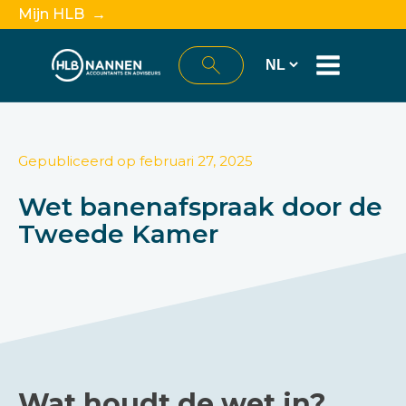
Mijn HLB →
Gepubliceerd op
februari 27, 2025
Wet banenafspraak door de
Tweede Kamer
Wat houdt de wet in?