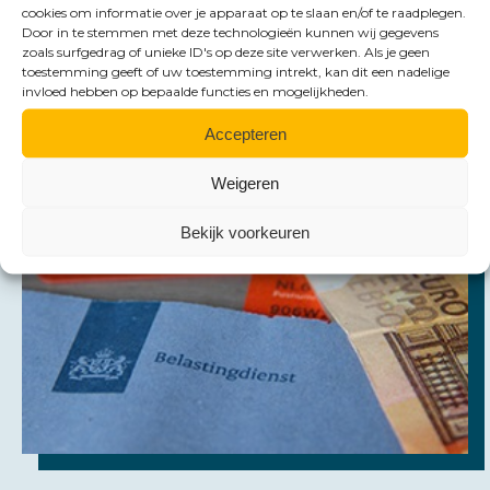
Heeft u vragen, neem dan contact op met een van
cookies om informatie over je apparaat op te slaan en/of te raadplegen.
Door in te stemmen met deze technologieën kunnen wij gegevens
onze adviseurs. Meer informatie over de Wet
zoals surfgedrag of unieke ID's op deze site verwerken. Als je geen
toestemming geeft of uw toestemming intrekt, kan dit een nadelige
tegenbewijsregeling box 3 kunt u ook vinden op
invloed hebben op bepaalde functies en mogelijkheden.
de
website
van de Belastingdienst.
Accepteren
Weigeren
Bekijk voorkeuren