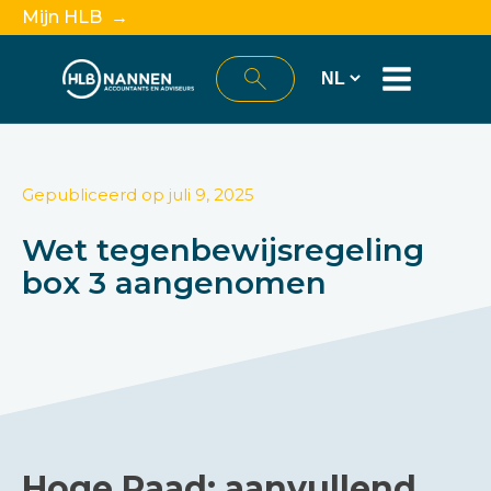
Mijn HLB →
Gepubliceerd op
juli 9, 2025
Wet tegenbewijsregeling
box 3 aangenomen
Hoge Raad: aanvullend