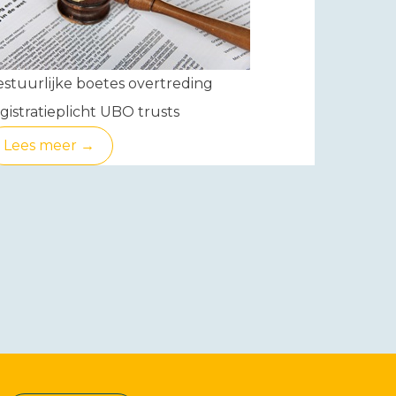
stuurlijke boetes overtreding
gistratieplicht UBO trusts
Lees meer →