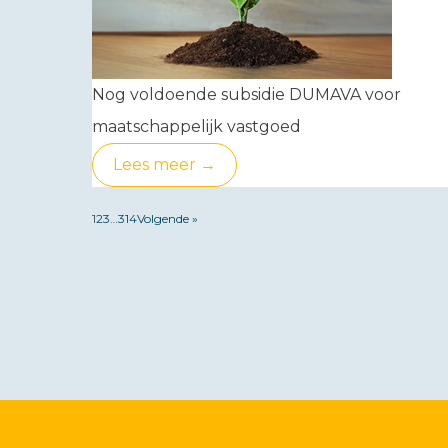
Nog voldoende subsidie DUMAVA voor
maatschappelijk vastgoed
Lees meer →
1
2
3
…
314
Volgende »