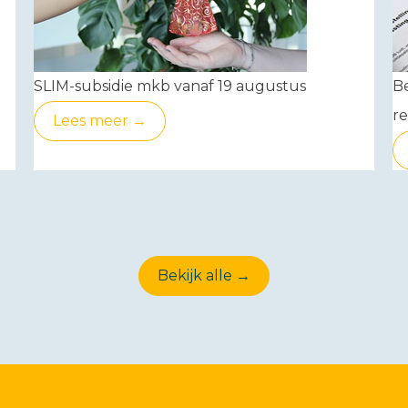
SLIM-subsidie mkb vanaf 19 augustus
Be
re
Lees meer →
Bekijk alle →