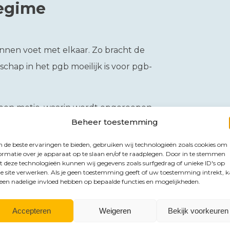
regime
nnen voet met elkaar. Zo bracht de
chap in het pgb moeilijk is voor pgb-
n een motie, waarin wordt opgeroepen
Beheer toestemming
envoudigd en verlicht regime voor
het verlichten van de administratieve
de beste ervaringen te bieden, gebruiken wij technologieën zoals cookies om
ormatie over je apparaat op te slaan en/of te raadplegen. Door in te stemmen
 verplichtingen worden betrokken.
 deze technologieën kunnen wij gegevens zoals surfgedrag of unieke ID's op
e site verwerken. Als je geen toestemming geeft of uw toestemming intrekt, 
itzondering voor pgb-houders en
 een nadelige invloed hebben op bepaalde functies en mogelijkheden.
 voor hun uitvoering en per welke
Accepteren
Weigeren
Bekijk voorkeuren