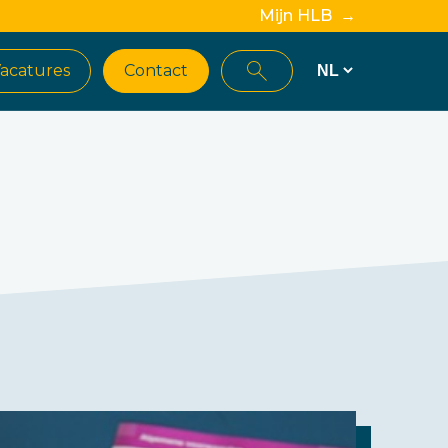
Mijn HLB →
acatures
Contact