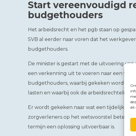
Start vereenvoudigd 
budgethouders
Het arbeidsrecht en het pgb staan op gespa
SVB al eerder naar voren dat het werkgevers
budgethouders.
De minister is gestart met de uitvoering va
een verkenning uit te voeren naar een vere
budgethouders, waarbij gekeken wordt naar 
Om 
inf
lasten en waarbij ook de arbeidsrechtelijke
met
dez
Er wordt gekeken naar wat een tijdelijke u
dit
zorgverleners op het wetsvoorstel betekent
termijn een oplossing uitvoerbaar is.