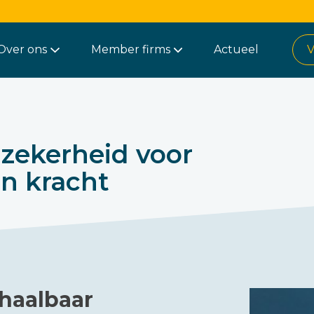
Over ons
Member firms
Actueel
V
zekerheid voor
an kracht
 haalbaar