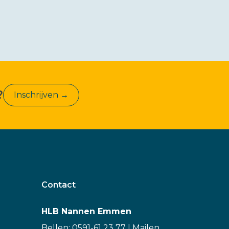
?
Inschrijven →
Contact
HLB Nannen Emmen
Bellen: 0591-61 23 77
|
Mailen