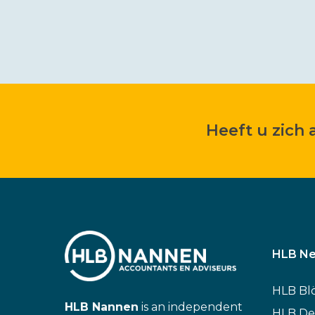
Heeft u zich
HLB Ne
HLB Bl
HLB Nannen
is an independent
HLB De