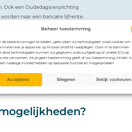
en. Ook een Oudedagsverplichting
worden naar een bancaire lijfrente.
Beheer toestemming
de Fiscale Verzamelwet 2026. Deze wet
ar nog niet door de Eerste Kamer.
de beste ervaringen te bieden, gebruiken wij technologieën zoals cookies om
ormatie over je apparaat op te slaan en/of te raadplegen. Door in te stemmen
 deze technologieën kunnen wij gegevens zoals surfgedrag of unieke ID's op
e site verwerken. Als je geen toestemming geeft of uw toestemming intrekt, 
 een nadelige invloed hebben op bepaalde functies en mogelijkheden.
Accepteren
Weigeren
Bekijk voorkeuren
mogelijkheden?