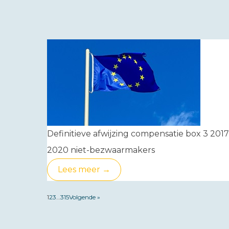
Definitieve afwijzing compensatie box 3 2017
2020 niet-bezwaarmakers
Lees meer →
1
2
3
…
315
Volgende »