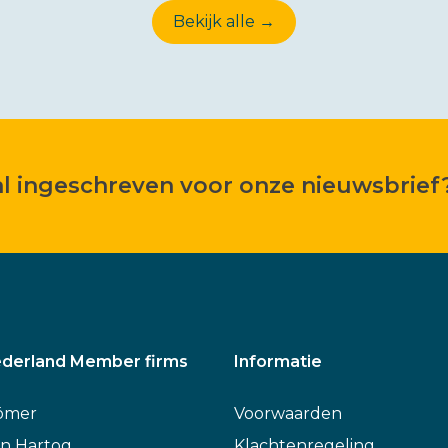
Bekijk alle →
 al ingeschreven voor onze nieuwsbrief
derland Member firms
Informatie
ömer
Voorwaarden
n Hartog
Klachtenregeling