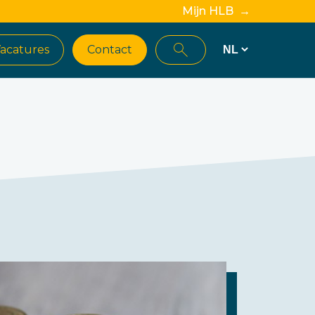
Mijn HLB →
acatures
Contact