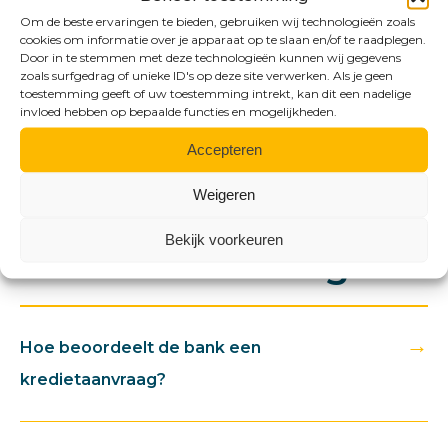
Om de beste ervaringen te bieden, gebruiken wij technologieën zoals
Neem contact op →
cookies om informatie over je apparaat op te slaan en/of te raadplegen.
Door in te stemmen met deze technologieën kunnen wij gegevens
zoals surfgedrag of unieke ID's op deze site verwerken. Als je geen
toestemming geeft of uw toestemming intrekt, kan dit een nadelige
invloed hebben op bepaalde functies en mogelijkheden.
Accepteren
Weigeren
FAQ
Bekijk voorkeuren
Heeft u een vraag?
→
Hoe beoordeelt de bank een
kredietaanvraag?