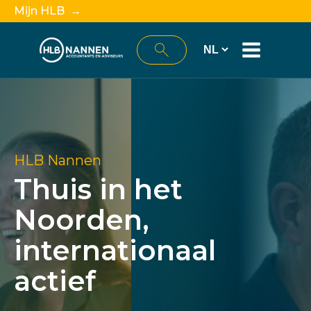
Mijn HLB →
HLB Nannen
Thuis in het
Noorden,
internationaal
actief