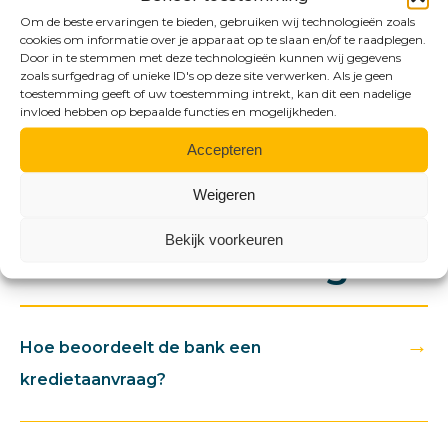
Om de beste ervaringen te bieden, gebruiken wij technologieën zoals
Neem contact op →
cookies om informatie over je apparaat op te slaan en/of te raadplegen.
Door in te stemmen met deze technologieën kunnen wij gegevens
zoals surfgedrag of unieke ID's op deze site verwerken. Als je geen
toestemming geeft of uw toestemming intrekt, kan dit een nadelige
invloed hebben op bepaalde functies en mogelijkheden.
Accepteren
Weigeren
FAQ
Bekijk voorkeuren
Heeft u een vraag?
→
Hoe beoordeelt de bank een
kredietaanvraag?